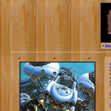
>
Der
C
l
a
d
P
C
P
e
1