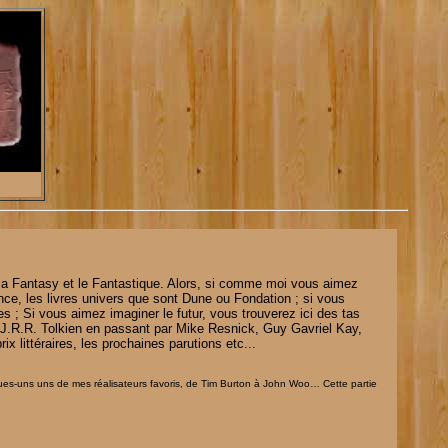
n, la Fantasy et le Fantastique. Alors, si comme moi vous aimez
ce, les livres univers que sont Dune ou Fondation ; si vous
s ; Si vous aimez imaginer le futur, vous trouverez ici des tas
 à J.R.R. Tolkien en passant par Mike Resnick, Guy Gavriel Kay,
ix littéraires, les prochaines parutions etc...
lques-uns uns de mes réalisateurs favoris, de Tim Burton à John Woo… Cette partie