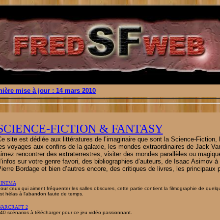
nière mise à jour : 14 mars 2010
SCIENCE-FICTION & FANTASY
e site est dédiée aux littératures de l’imaginaire que sont la Science-Fictio
es voyages aux confins de la galaxie, les mondes extraordinaires de Jack Van
imez rencontrer des extraterrestres, visiter des mondes parallèles ou magique
’infos sur votre genre favori, des bibliographies d’auteurs, de Isaac Asimov
ierre Bordage et bien d’autres encore, des critiques de livres, les principaux pr
INEMA
our ceux qui aiment fréquenter les salles obscures, cette partie contient la filmographie de que
st hélas à l'abandon faute de temps.
WARCRAFT
2
40 scénarios à télécharger pour ce jeu vidéo passionnant.